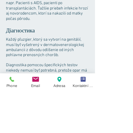
napr. Pacienti s AIDS, pacienti po
transplantáciách. Ťažšie priebeh infekcie hrozí
aj novorodencom, ktorí sa nakazili od matky
počas pôrodu.
Діагностика
Každý pľuzgier, ktorý sa vytvorí na genitálií,
musí byť vyšetrený v dermatovenerologickej
ambulancii z dôvodu odlíšenie od iných
pohlavne prenosných chorôb.
Diagnostika pomocou špecifických testov
niekedy nemusí byť potrebná, pretože opar má
špecifický vzhľad, ktorý možno vo väčšine
prípadov dobre rozpoznať a stanoviť tak
Phone
Email
Adresa
Kontaktní formulář
diagnózu len pomocou klinického obrazu.
Pokiaľ ale chceme diagnózu potvrdiť, existuje
niekoľko možností. Je možné vykonať ster
priamo z oparu a zo vzorky vykonať buď
Tzanckův test alebo dnes bežnejšie PCR. Ďalej
je možné diagnostikovať infekciu z krvi aj
pomocou PCR, ktorá potvrdí prítomnosť HSV
DNA, alebo možno vyšetriť protilátky. V tomto
prípade je však potrebné počítať s latenciou 3-4