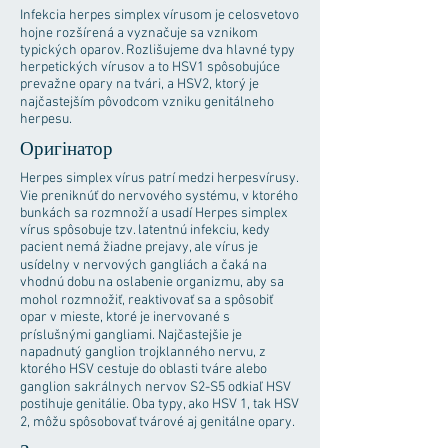
Infekcia herpes simplex vírusom je celosvetovo
hojne rozšírená a vyznačuje sa vznikom
typických oparov. Rozlišujeme dva hlavné typy
herpetických vírusov a to HSV1 spôsobujúce
prevažne opary na tvári, a HSV2, ktorý je
najčastejším pôvodcom vzniku genitálneho
herpesu.
Оригінатор
Herpes simplex vírus patrí medzi herpesvírusy.
Vie preniknúť do nervového systému, v ktorého
bunkách sa rozmnoží a usadí Herpes simplex
vírus spôsobuje tzv. latentnú infekciu, kedy
pacient nemá žiadne prejavy, ale vírus je
usídelny v nervových gangliách a čaká na
vhodnú dobu na oslabenie organizmu, aby sa
mohol rozmnožiť, reaktivovať sa a spôsobiť
opar v mieste, ktoré je inervované s
príslušnými gangliami. Najčastejšie je
napadnutý ganglion trojklanného nervu, z
ktorého HSV cestuje do oblasti tváre alebo
ganglion sakrálnych nervov S2-S5 odkiaľ HSV
postihuje genitálie. Oba typy, ako HSV 1, tak HSV
2, môžu spôsobovať tvárové aj genitálne opary.