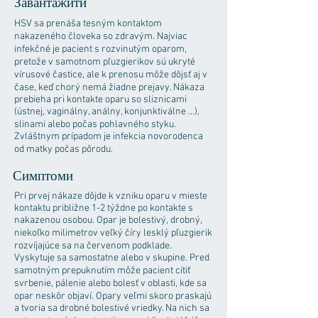
Завантажити
HSV sa prenáša tesným kontaktom
nakazeného človeka so zdravým. Najviac
infekčné je pacient s rozvinutým oparom,
pretože v samotnom pľuzgierikov sú ukryté
vírusové častice, ale k prenosu môže dôjsť aj v
čase, keď chorý nemá žiadne prejavy. Nákaza
prebieha pri kontakte oparu so sliznicami
(ústnej, vaginálny, análny, konjunktiválne ...),
slinami alebo počas pohlavného styku.
Zvláštnym prípadom je infekcia novorodenca
od matky počas pôrodu.
Симптоми
Pri prvej nákaze dôjde k vzniku oparu v mieste
kontaktu približne 1-2 týždne po kontakte s
nakazenou osobou. Opar je bolestivý, drobný,
niekoľko milimetrov veľký číry lesklý pľuzgierik
rozvíjajúce sa na červenom podklade.
Vyskytuje sa samostatne alebo v skupine. Pred
samotným prepuknutím môže pacient cítiť
svrbenie, pálenie alebo bolesť v oblasti, kde sa
opar neskôr objaví. Opary veľmi skoro praskajú
a tvoria sa drobné bolestivé vriedky. Na nich sa