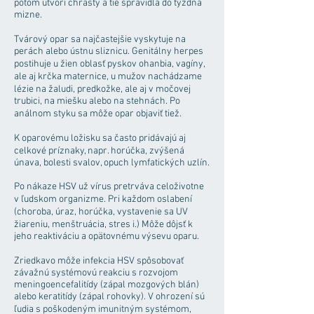
potom utvorí chrasty a tie spravidla do týždňa
mizne.
Tvárový opar sa najčastejšie vyskytuje na
perách alebo ústnu sliznicu. Genitálny herpes
postihuje u žien oblasť pyskov ohanbia, vagíny,
ale aj krčka maternice, u mužov nachádzame
lézie na žaludi, predkožke, ale aj v močovej
trubici, na miešku alebo na stehnách. Po
análnom styku sa môže opar objaviť tiež.
K oparovému ložisku sa často pridávajú aj
celkové príznaky, napr. horúčka, zvýšená
únava, bolesti svalov, opuch lymfatických uzlín.
Po nákaze HSV už vírus pretrváva celoživotne
v ľudskom organizme. Pri každom oslabení
(choroba, úraz, horúčka, vystavenie sa UV
žiareniu, menštruácia, stres i.) Môže dôjsť k
jeho reaktiváciu a opätovnému výsevu oparu.
Zriedkavo môže infekcia HSV spôsobovať
závažnú systémovú reakciu s rozvojom
meningoencefalitídy (zápal mozgových blán)
alebo keratitídy (zápal rohovky). V ohrození sú
ľudia s poškodeným imunitným systémom,