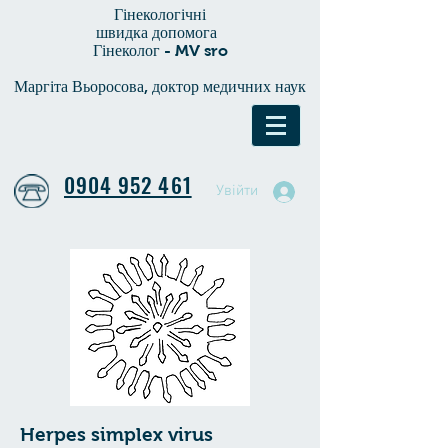
Гінекологічні
швидка допомога
Гінеколог - MV sro
Маргіта Вьоросова, доктор медичних наук
0904 952 461
Увійти
Herpes simplex virus