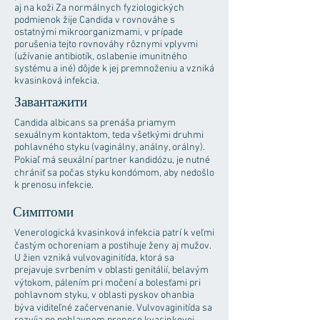
aj na koži Za normálnych fyziologických
podmienok žije Candida v rovnováhe s
ostatnými mikroorganizmami, v prípade
porušenia tejto rovnováhy rôznymi vplyvmi
(užívanie antibiotík, oslabenie imunitného
systému a iné) dôjde k jej premnoženiu a vzniká
kvasinková infekcia.
Завантажити
Candida albicans sa prenáša priamym
sexuálnym kontaktom, teda všetkými druhmi
pohlavného styku (vaginálny, análny, orálny).
Pokiaľ má seuxální partner kandidózu, je nutné
chrániť sa počas styku kondómom, aby nedošlo
k prenosu infekcie.
Симптоми
Venerologická kvasinková infekcia patrí k veľmi
častým ochoreniam a postihuje ženy aj mužov.
U žien vzniká vulvovaginitída, ktorá sa
prejavuje svrbením v oblasti genitálií, belavým
výtokom, pálením pri močení a bolesťami pri
pohlavnom styku, v oblasti pyskov ohanbia
býva viditeľné začervenanie. Vulvovaginitída sa