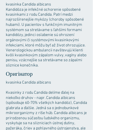
kvasinka Candida albicans
Kandidóza je infekčné ochorenie spôsobené
kvasinkami z rodu Candida. Patrí medzi
najrozšírenejšie mykózy (choroby spôsobené
hubami). U pacientov s funkčným imunitným
systémom sa stretávame s ľahšími formami
kandidózy, jedinci oslabenie sú ohrození
orgánovými či systémovými kvasinkovými
infekciami, ktoré môžu byť až život ohrozujúce.
Venerologickou ambulancii navštevujú klienti
kvôli kvasinkovým zápalom vulvy, vagíny alebo
penisu, vzácnejšie sa stretávame so zápalmi
sliznice konečníka.
Оригінатор
kvasinka Candida albicans
Kvasinky z rodu Candida delíme ďalej na
niekoľko druhov - napr. Candida albicans
(spôsobuje 60-70% všetkých kandidóz), Candida
glabrata a ďalšie. Jedná sa o jednobunkové
mikroorganizmy z ríše húb. Candida albicans je
prirodzenou súčasťou ľudského organizmu,
vyskytuje sa na slizniciach ústnej dutiny,
pažeráka, čriev a pohlavného ústrojenstva, ale