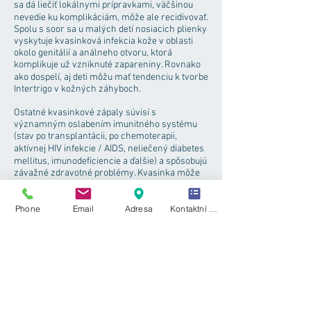
sa dá liečiť lokálnymi prípravkami, väčšinou
nevedie ku komplikáciám, môže ale recidivovať.
Spolu s soor sa u malých detí nosiacich plienky
vyskytuje kvasinková infekcia kože v oblasti
okolo genitálií a análneho otvoru, ktorá
komplikuje už vzniknuté zapareniny. Rovnako
ako dospelí, aj deti môžu mať tendenciu k tvorbe
Intertrigo v kožných záhyboch.
Ostatné kvasinkové zápaly súvisí s
významným oslabením imunitného systému
(stav po transplantácii, po chemoterapii,
aktívnej HIV infekcie / AIDS, neliečený diabetes
mellitus, imunodeficiencie a ďalšie) a spôsobujú
závažné zdravotné problémy. Kvasinka môže
napádať zažívací trakt, dýchacie cesty,
centrálny nervový systém, obličky, pečeň a
Phone
Email
Adresa
Kontaktní formulář
ďalšie orgány. Prípadne sa ochorenie rozvinie
do podoby sepsa (infekcia krvného obehu), kedy
je pacient ohrozený na živote ..
Діагностика
K diagnóze kandidózy nemusí byť vždy nutné
vykonávať špeciálne testy, predovšetkým
kožné a slizničné infekcie bývajú dobre