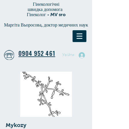
Гінекологічні
швидка допомога
Гінеколог - MV sro
Маргіта Вьоросова, доктор медичних наук
0904 952 461
Увійти
Mykozy