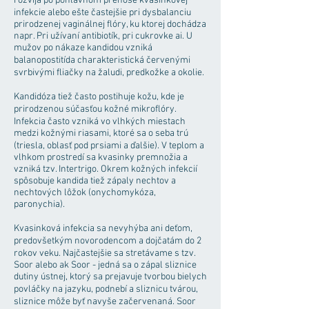
rozvíja po pohlavnom prenose kvasinkovej
infekcie alebo ešte častejšie pri dysbalanciu
prirodzenej vaginálnej flóry, ku ktorej dochádza
napr. Pri užívaní antibiotík, pri cukrovke ai. U
mužov po nákaze kandidou vzniká
balanopostitída charakteristická červenými
svrbivými fliačky na žaludi, predkožke a okolie.
Kandidóza tiež často postihuje kožu, kde je
prirodzenou súčasťou kožné mikroflóry.
Infekcia často vzniká vo vlhkých miestach
medzi kožnými riasami, ktoré sa o seba trú
(triesla, oblasť pod prsiami a ďalšie). V teplom a
vlhkom prostredí sa kvasinky premnožia a
vzniká tzv. Intertrigo. Okrem kožných infekcií
spôsobuje kandida tiež zápaly nechtov a
nechtových lôžok (onychomykóza,
paronychia).
Kvasinková infekcia sa nevyhýba ani deťom,
predovšetkým novorodencom a dojčatám do 2
rokov veku. Najčastejšie sa stretávame s tzv.
Soor alebo ak Soor - jedná sa o zápal sliznice
dutiny ústnej, ktorý sa prejavuje tvorbou bielych
povláčky na jazyku, podnebí a sliznicu tvárou,
sliznice môže byť navyše začervenaná. Soor