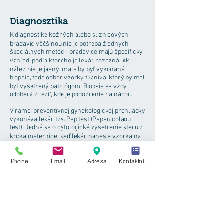
Diagnosztika
K diagnostike kožných alebo sliznicových
bradavíc väčšinou nie je potreba žiadnych
špeciálnych metód - bradavice majú špecifický
vzhľad, podľa ktorého je lekár rozozná. Ak
nález nie je jasný, mala by byť vykonaná
biopsia, teda odber vzorky tkaniva, ktorý by mal
byť vyšetrený patológom. Biopsia sa vždy
odoberá z lézií, kde je podozrenie na nádor.
V rámci preventívnej gynekologickej prehliadky
vykonáva lekár tzv. Pap test (Papanicolaou
test). Jedná sa o cytologické vyšetrenie steru z
krčka maternice, keď lekár nanesie vzorka na
sklíčko, zafarbí ho špeciálnym farbivom (preto
"Pap test") a patológ ho následne hodnotí. Ak
Phone
Email
Adresa
Kontaktní formulář
Pap test ukáže zmeny v bunkách, potom je
potrebné vykonať biopsiu a špecifikovať
diagnózu.
Ženy i muži si môžu nechať urobiť špeciálne
testy, ktoré rozlíši prítomnosť HPV s nízkym
alebo vysokým rizikom. Lekár vykoná ster z