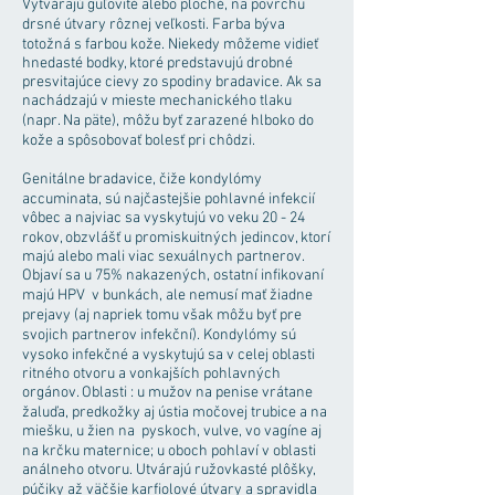
Vytvárajú guľovité alebo ploché, na povrchu
drsné útvary rôznej veľkosti. Farba býva
totožná s farbou kože. Niekedy môžeme vidieť
hnedasté bodky, ktoré predstavujú drobné
presvitajúce cievy zo spodiny bradavice. Ak sa
nachádzajú v mieste mechanického tlaku
(napr. Na päte), môžu byť zarazené hlboko do
kože a spôsobovať bolesť pri chôdzi.
Genitálne bradavice, čiže kondylómy
accuminata, sú najčastejšie pohlavné infekcií
vôbec a najviac sa vyskytujú vo veku 20 - 24
rokov, obzvlášť u promiskuitných jedincov, ktorí
majú alebo mali viac sexuálnych partnerov.
Objaví sa u 75% nakazených, ostatní infikovaní
majú HPV v bunkách, ale nemusí mať žiadne
prejavy (aj napriek tomu však môžu byť pre
svojich partnerov infekční). Kondylómy sú
vysoko infekčné a vyskytujú sa v celej oblasti
ritného otvoru a vonkajších pohlavných
orgánov. Oblasti : u mužov na penise vrátane
žaluďa, predkožky aj ústia močovej trubice a na
miešku, u žien na pyskoch, vulve, vo vagíne aj
na krčku maternice; u oboch pohlaví v oblasti
análneho otvoru. Utvárajú ružovkasté plôšky,
púčiky až väčšie karfiolové útvary a spravidla