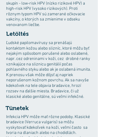
skupín - low-risk HPV (nízko rizikové HPV) a
high-risk HPV (vysoko rizikových). Proti
rôznym typom HPV sú zamerané očkovacie
vakcíny, o ktorých sa zmienime v odseku
venovanom liečbe.
Letöltés
Ľudské papilomavírusy sa prenášajú
kontaktom kožou alebo slizníc, ktoré môžu byť
nejakým spôsobom porušené alebo oslabené,
napr. cez odreninami v koži, cez drobné ranky
vznikajúce na sliznicu genitálií počas
pohlavného styku alebo ak je oslabená imunita.
K prenosu však môže dôjsť aj napriek
neporušenom kožnom povrchu. Ak sa navyše
kdekoľvek na tele objavia bradavice, hrozí
rozsev na ďalšie miesta. Bradavice, či už
klasické alebo genitálne, sú veľmi infekčné.
Tünetek
Infekcia HPV môže mať rôzne podoby. Klasické
bradavice (Verruca vulgaris) sa môžu
vyskytovať kdekoľvek na koži, veľmi často sa
tvoria na dlaniach alebo na chodidlách.