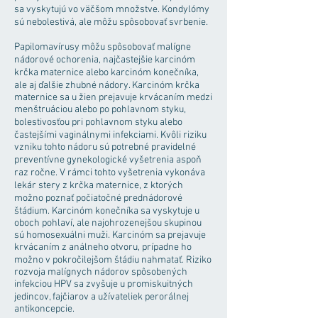
sa vyskytujú vo väčšom množstve. Kondylómy
sú nebolestivá, ale môžu spôsobovať svrbenie.
Papilomavírusy môžu spôsobovať malígne
nádorové ochorenia, najčastejšie karcinóm
krčka maternice alebo karcinóm konečníka,
ale aj ďalšie zhubné nádory. Karcinóm krčka
maternice sa u žien prejavuje krvácaním medzi
menštruáciou alebo po pohlavnom styku,
bolestivosťou pri pohlavnom styku alebo
častejšími vaginálnymi infekciami. Kvôli riziku
vzniku tohto nádoru sú potrebné pravidelné
preventívne gynekologické vyšetrenia aspoň
raz ročne. V rámci tohto vyšetrenia vykonáva
lekár stery z krčka maternice, z ktorých
možno poznať počiatočné prednádorové
štádium. Karcinóm konečníka sa vyskytuje u
oboch pohlaví, ale najohrozenejšou skupinou
sú homosexuálni muži. Karcinóm sa prejavuje
krvácaním z análneho otvoru, prípadne ho
možno v pokročilejšom štádiu nahmatať. Riziko
rozvoja malígnych nádorov spôsobených
infekciou HPV sa zvyšuje u promiskuitných
jedincov, fajčiarov a užívateliek perorálnej
antikoncepcie.