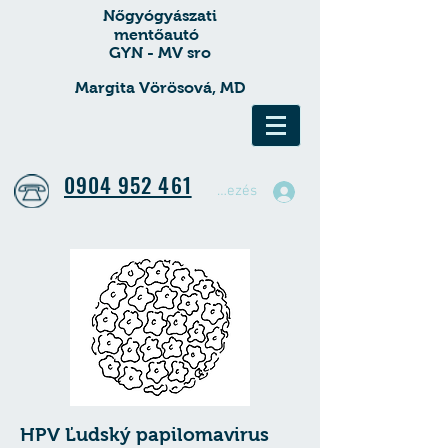
Nőgyógyászati
mentőautó
GYN - MV sro
Margita Vörösová, MD
0904 952 461
Bejelentkezés
HPV Ľudský papilomavirus