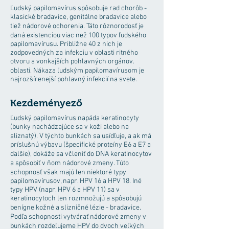
Ľudský papilomavírus spôsobuje rad chorôb -
klasické bradavice, genitálne bradavice alebo
tiež nádorové ochorenia. Táto rôznorodosť je
daná existenciou viac než 100 typov ľudského
papilomavírusu. Približne 40 z nich je
zodpovedných za infekciu v oblasti ritného
otvoru a vonkajších pohlavných orgánov.
oblasti. Nákaza ľudským papilomavírusom je
najrozšírenejší pohlavný infekcií na svete.
Kezdeményező
Ľudský papilomavírus napáda keratinocyty
(bunky nachádzajúce sa v koži alebo na
sliznatý). V týchto bunkách sa usídľuje, a ak má
príslušnú výbavu (špecifické proteíny E6 a E7 a
ďalšie), dokáže sa včleniť do DNA keratinocytov
a spôsobiť v ňom nádorové zmeny. Túto
schopnosť však majú len niektoré typy
papilomavírusov, napr. HPV 16 a HPV 18. Iné
typy HPV (napr. HPV 6 a HPV 11) sa v
keratinocytoch len rozmnožujú a spôsobujú
benígne kožné a slizničné lézie - bradavice.
Podľa schopnosti vytvárať nádorové zmeny v
bunkách rozdeľujeme HPV do dvoch veľkých