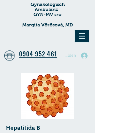
Gynäkologisch
Ambulanz
GYN-MV sro
Margita Vörösová, MD
0904 952 461
Anmelden
Hepatitida B