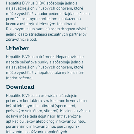
Hepatitis B Virus (HBV) spôsobuje jedno z
najzávažnejších vírusových ochorení, ktoré
môže vyústiť až v nádor pečene. Najčastejšie sa
prenáša priamym kontaktom s nakazenou
krvou a ostatnými telesnými tekutinami.
Rizikovými skupinami sú preto drogovo závislí,
jedinci často striedajúci sexuálnych partnerov,
zdravotníci a pod.
Urheber
Hepatitis B Vírus patrí medzi Hepadnaviridae,
napáda pečeňové bunky a spôsobuje jedno z
najzávažnejších vírusových ochorení, ktoré
môže vyústiť až v hepatocelulárny karcinóm
(nádor pečene).
Download
Hepatitis B Vírus sa prenáša najčastejšie
priamym kontaktom s nakazenou krvou alebo
inými telesnými tekutinami (spermiami,
pošvovým sekrétom, slinami). K prieniku vírusu
do krvi môže teda dôjsť napr. Intravenózne
aplikáciou liekov alebo drog infikovanou ihlou,
poranením o infikovanú ihlu, piercingom /
tetovaním, používaním spoločných