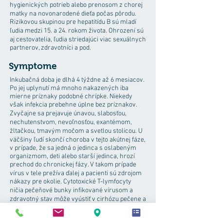
hygienických potrieb alebo prenosom z chorej
matky na novonarodené dieťa počas pôrodu.
Rizikovou skupinou pre hepatitídu B sú mladí
ľudia medzi 15. a 24. rokom života. Ohrození sú
aj cestovatelia, ľudia striedajúci viac sexuálnych
partnerov, zdravotníci a pod.
Symptome
Inkubačná doba je dlhá 4 týždne až 6 mesiacov.
Po jej uplynutí má mnoho nakazených iba
mierne príznaky podobné chrípke. Niekedy
však infekcia prebehne úplne bez príznakov.
Zvyčajne sa prejavuje únavou, slabosťou,
nechutenstvom, nevoľnosťou, exantémom,
žltačkou, tmavým močom a svetlou stolicou. U
väčšiny ľudí skončí choroba v tejto akútnej fáze,
v prípade, že sa jedná o jedinca s oslabeným
organizmom, deti alebo starší jedinca, hrozí
prechod do chronickej fázy. V takom prípade
vírus v tele prežíva ďalej a pacienti sú zdrojom
nákazy pre okolie. Cytotoxické T-lymfocyty
ničia pečeňové bunky infikované vírusom a
zdravotný stav môže vyústiť v cirhózu pečene a
následne aj v hepatocelulárny karcinóm (nádor
pečene).