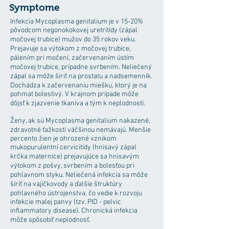
Symptome
Infekcia Mycoplasma genitalium je v 15-20%
pôvodcom negonokokovej uretritídy (zápal
močovej trubice) mužov do 35 rokov veku.
Prejavuje sa výtokom z močovej trubice,
pálením pri močení, začervenaním ústím
močovej trubice, prípadne svrbením. Neliečený
zápal sa môže šíriť na prostatu a nadsemenník.
Dochádza k začervenaniu miešku, ktorý je na
pohmat bolestivý. V krajnom prípade môže
dôjsť k zjazvenie tkaniva a tým k neplodnosti.
Ženy, ak sú Mycoplasma genitalium nakazené,
zdravotné ťažkosti väčšinou nemávajú. Menšie
percento žien je ohrozené vznikom
mukopurulentní cervicitídy (hnisavý zápal
krčka maternice) prejavujúce sa hnisavým
výtokom z pošvy, svrbením a bolesťou pri
pohlavnom styku. Neliečená infekcia sa môže
šíriť na vajíčkovody a ďalšie štruktúry
pohlavného ústrojenstva, čo vedie k rozvoju
infekcie malej panvy (tzv. PID - pelvic
inflammatory disease). Chronická infekcia
môže spôsobiť neplodnosť.