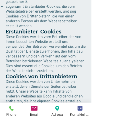
gespeichert),
sogenannt Erstanbieter-Cookies, die vom
Websitebetreiber erstellt werden, und sog
Cookies von Drittanbietern, die von einer
anderen Person als dem Websitebetreiber
erstellt werden.
Erstanbieter-Cookies
Diese Cookies werden vom Betreiber der von
Ihnen besuchten Website erstellt und
verwendet. Der Betreiber verwendet sie, um die
Qualität der Dienste zu erhöhen, den Inhalt zu
verbessern und den Verkehr auf den vom
Betreiber betriebenen Websites zu analysieren.
Dies sind essentielle Cookies, um den Betrieb
der Website sicherzustellen.
Cookies von Drittanbietern
Diese Cookies werden von Unternehmen
erstellt, deren Dienste der Seitenbetreiber
nutzt. Unsere Website kann Inhalte von
anderen Websites als Google und dergleichen
enthalten, die Ihre eigenen Cookies erstellen
können, die von Ihrem Browser gespeichert
werden. Cookies von Drittanbietern werden
Phone
Email
Adresa
Kontaktní formulář
von Dienstleistern wie z Google Analytics.
Diese Dienste sind in unsere Website integriert,
weil wir sie für nützlich und absolut sicher